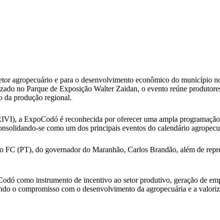
or agropecuário e para o desenvolvimento econômico do município no úl
do no Parque de Exposição Walter Zaidan, o evento reúne produtores ru
o da produção regional.
IVI), a ExpoCodó é reconhecida por oferecer uma ampla programação co
 consolidando-se como um dos principais eventos do calendário agropec
o FC (PT), do governador do Maranhão, Carlos Brandão, além de repres
Codó como instrumento de incentivo ao setor produtivo, geração de emp
irmando o compromisso com o desenvolvimento da agropecuária e a valor