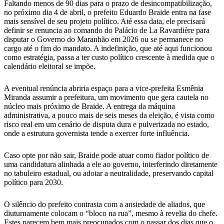
Faltando menos de 90 dias para o prazo de desincompatibilização,
no próximo dia 4 de abril, o prefeito Eduardo Braide entra na fase
mais sensível de seu projeto político. Até essa data, ele precisará
definir se renuncia ao comando do Palácio de La Ravardière para
disputar o Governo do Maranhão em 2026 ou se permanece no
cargo até o fim do mandato. A indefinição, que até aqui funcionou
como estratégia, passa a ter custo político crescente à medida que o
calendário eleitoral se impõe.
A eventual renúncia abriria espaço para a vice-prefeita Esmênia
Miranda assumir a prefeitura, um movimento que gera cautela no
núcleo mais próximo de Braide. A entrega da máquina
administrativa, a pouco mais de seis meses da eleição, é vista como
risco real em um cenário de disputa dura e pulverizada no estado,
onde a estrutura governista tende a exercer forte influência.
Caso opte por não sair, Braide pode atuar como fiador político de
uma candidatura alinhada a ele ao governo, interferindo diretamente
no tabuleiro estadual, ou adotar a neutralidade, preservando capital
político para 2030.
O silêncio do prefeito contrasta com a ansiedade de aliados, que
diuturnamente colocam o “bloco na rua”, mesmo à revelia do chefe.
Estes parecem bem mais preocupados com o passar dos dias que o