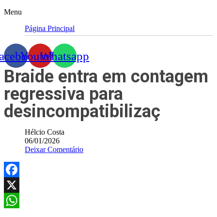
Menu
Página Principal
acebook
Youtube
Whatsapp
Braide entra em contagem
regressiva para
desincompatibilizaç
Hélcio Costa
06/01/2026
Deixar Comentário
Facebook
X
WhatsApp