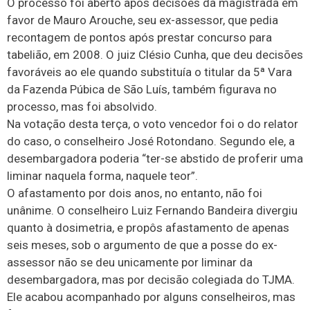
O processo foi aberto após decisões da magistrada em
favor de Mauro Arouche, seu ex-assessor, que pedia
recontagem de pontos após prestar concurso para
tabelião, em 2008. O juiz Clésio Cunha, que deu decisões
favoráveis ao ele quando substituía o titular da 5ª Vara
da Fazenda Púbica de São Luís, também figurava no
processo, mas foi absolvido.
Na votação desta terça, o voto vencedor foi o do relator
do caso, o conselheiro José Rotondano. Segundo ele, a
desembargadora poderia “ter-se abstido de proferir uma
liminar naquela forma, naquele teor”.
O afastamento por dois anos, no entanto, não foi
unânime. O conselheiro Luiz Fernando Bandeira divergiu
quanto à dosimetria, e propôs afastamento de apenas
seis meses, sob o argumento de que a posse do ex-
assessor não se deu unicamente por liminar da
desembargadora, mas por decisão colegiada do TJMA.
Ele acabou acompanhado por alguns conselheiros, mas