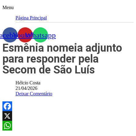
Menu
Página Principal
acebook
Youtube
Whatsapp
Esmênia nomeia adjunto
para responder pela
Secom de São Luís
Hélcio Costa
21/04/2026
Deixar Comentário
Facebook
X
WhatsApp