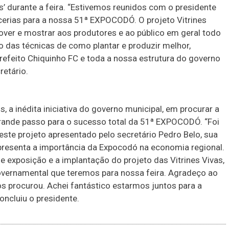
’ durante a feira. “Estivemos reunidos com o presidente
cerias para a nossa 51ª EXPOCODÓ. O projeto Vitrines
over e mostrar aos produtores e ao público em geral todo
o das técnicas de como plantar e produzir melhor,
prefeito Chiquinho FC e toda a nossa estrutura do governo
retário.
, a inédita iniciativa do governo municipal, em procurar a
ande passo para o sucesso total da 51ª EXPOCODÓ. “Foi
ste projeto apresentado pelo secretário Pedro Belo, sua
epresenta a importância da Expocodó na economia regional.
 exposição e a implantação do projeto das Vitrines Vivas,
overnamental que teremos para nossa feira. Agradeço ao
nos procurou. Achei fantástico estarmos juntos para a
ncluiu o presidente.