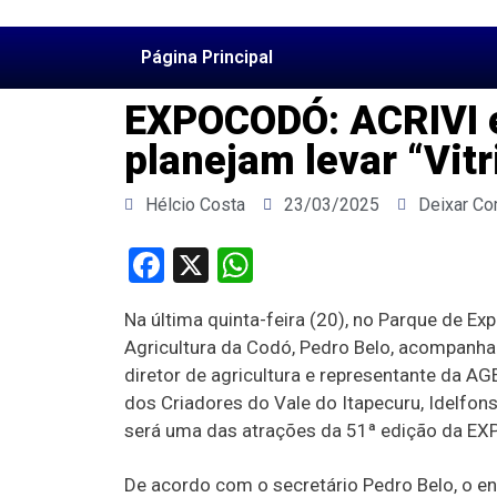
Página Principal
EXPOCODÓ: ACRIVI e 
planejam levar “Vit
Hélcio Costa
23/03/2025
Deixar Co
Facebook
X
WhatsApp
Na última quinta-feira (20), no Parque de Ex
Agricultura da Codó, Pedro Belo, acompanha
diretor de agricultura e representante da A
dos Criadores do Vale do Itapecuru, Idelfonso
será uma das atrações da 51ª edição da E
De acordo com o secretário Pedro Belo, o e