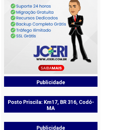
Publicidade
Posto Priscila: Km17, BR 316, Codó-
MA
Publicidade