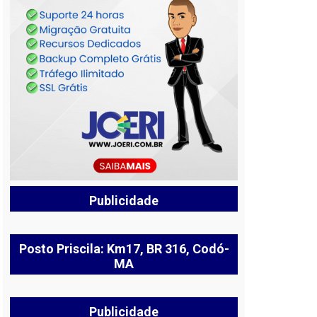
Publicidade
Posto Priscila: Km17, BR 316, Codó-
MA
Publicidade