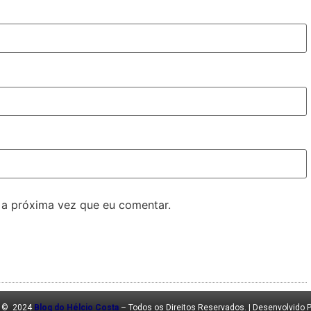
 a próxima vez que eu comentar.
t © 2024
Blog do Hélcio Costa
– Todos os Direitos Reservados. | Desenvolvido 