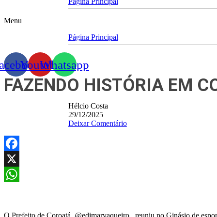
Página Principal
Menu
Página Principal
acebook
Youtube
Whatsapp
FAZENDO HISTÓRIA EM 
Hélcio Costa
29/12/2025
Deixar Comentário
Facebook
X
WhatsApp
O Prefeito de Coroatá, @edimarvaqueiro_ reuniu no Ginásio de esporte