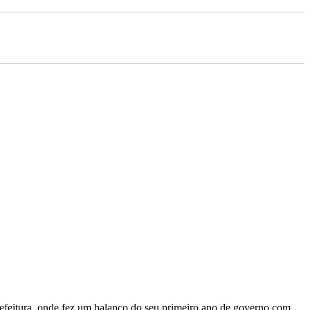
prefeitura, onde fez um balanço do seu primeiro ano de governo com