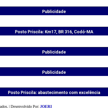
Publicidade
Posto Priscila: Km17, BR 316, Codó-MA
Publicidade
Publicidade
Posto Priscila: abastecimento com excelência
ados. | Desenvolvido Por:
JOERI