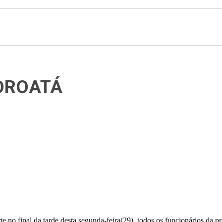
COROATÁ
 no final da tarde desta segunda-feira(29), todos os funcionários da 