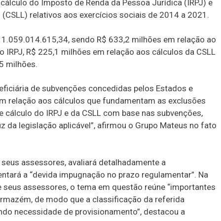
cálculo do Imposto de Renda da Pessoa Jurídica (IRPJ) e
 (CSLL) relativos aos exercícios sociais de 2014 a 2021.
R$ 1.059.014.615,34, sendo R$ 633,2 milhões em relação ao
 IRPJ, R$ 225,1 milhões em relação aos cálculos da CSLL
5 milhões.
ficiária de subvenções concedidas pelos Estados e
 em relação aos cálculos que fundamentam as exclusões
e cálculo do IRPJ e da CSLL com base nas subvenções,
z da legislação aplicável”, afirmou o Grupo Mateus no fato
seus assessores, avaliará detalhadamente a
ntará a “devida impugnação no prazo regulamentar”. Na
 e seus assessores, o tema em questão reúne “importantes
rmazém, de modo que a classificação da referida
endo necessidade de provisionamento”, destacou a