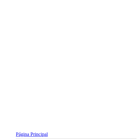
Skip
to
content
Página Principal