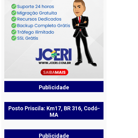
Publicidade
Posto Priscila: Km17, BR 316, Codó-
MA
Publicidade