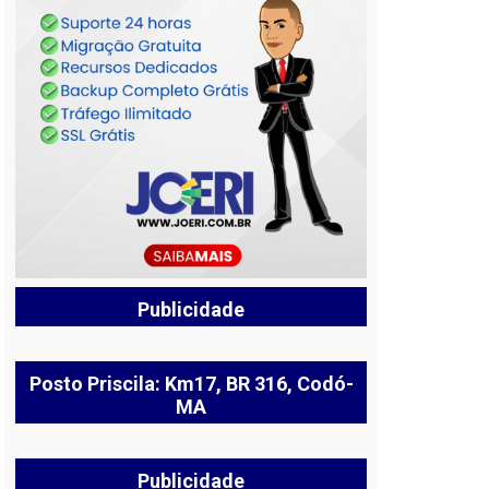
Publicidade
Posto Priscila: Km17, BR 316, Codó-
MA
Publicidade