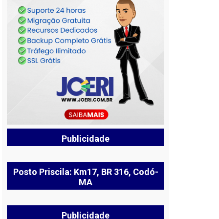
Publicidade
Posto Priscila: Km17, BR 316, Codó-
MA
Publicidade