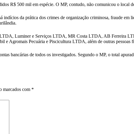
idos R$ 500 mil em espécie. O MP, contudo, não comunicou o local d
dícios da prática dos crimes de organização criminosa, fraude em licit
rilândia.
nior LTDA, Luminer e Serviços LTDA, MR Costa LTDA, AB Ferreira LT
e Agromais Pecuária e Piscicultura LTDA, além de outras pessoas físicas
ontas bancárias de todos os investigados. Segundo o MP, o total apur
ão marcados com
*