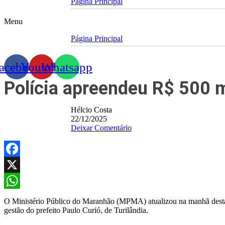
Página Principal
Menu
Página Principal
acebook
Youtube
Whatsapp
Polícia apreendeu R$ 500 
Hélcio Costa
22/12/2025
Deixar Comentário
Facebook
X
WhatsApp
O Ministério Público do Maranhão (MPMA) atualizou na manhã desta s
gestão do prefeito Paulo Curió, de Turilândia.