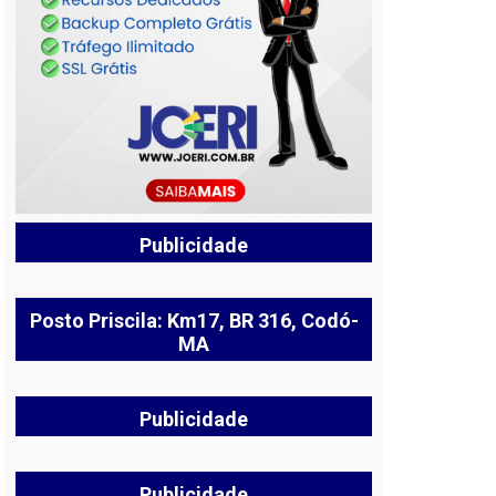
Publicidade
Posto Priscila: Km17, BR 316, Codó-
MA
Publicidade
Publicidade