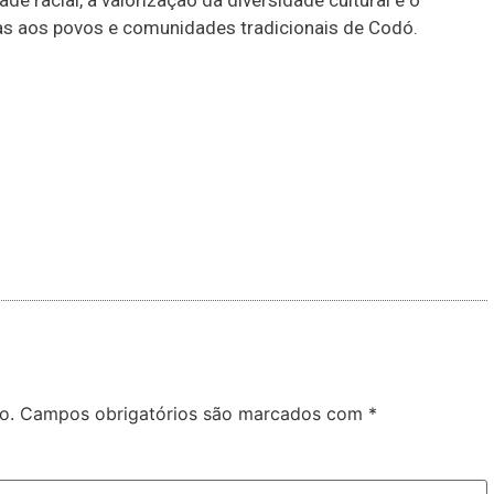
 racial, a valorização da diversidade cultural e o
das aos povos e comunidades tradicionais de Codó.
o.
Campos obrigatórios são marcados com
*