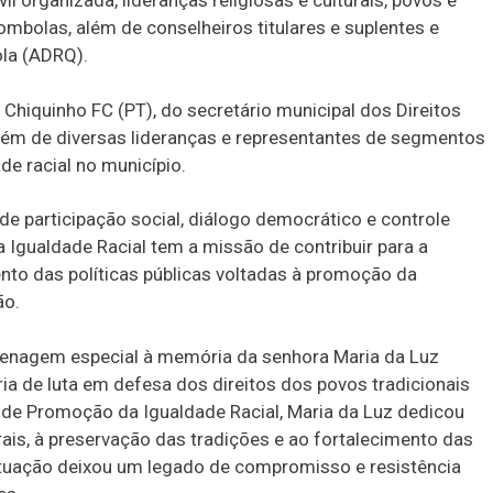
l organizada, lideranças religiosas e culturais, povos e
ombolas, além de conselheiros titulares e suplentes e
la (ADRQ).
Chiquinho FC (PT), do secretário municipal dos Direitos
lém de diversas lideranças e representantes de segmentos
 racial no município.
e participação social, diálogo democrático e controle
 Igualdade Racial tem a missão de contribuir para a
to das políticas públicas voltadas à promoção da
ão.
menagem especial à memória da senhora Maria da Luz
ória de luta em defesa dos direitos dos povos tradicionais
l de Promoção da Igualdade Racial, Maria da Luz dedicou
rais, à preservação das tradições e ao fortalecimento das
 atuação deixou um legado de compromisso e resistência