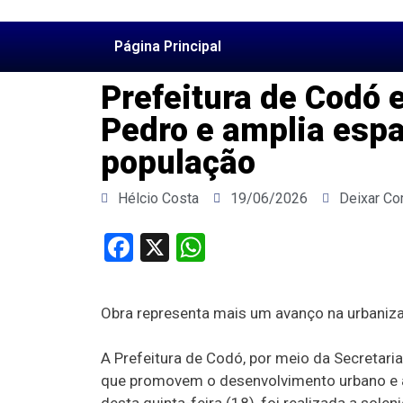
Página Principal
Prefeitura de Codó 
Pedro e amplia espa
população
Hélcio Costa
19/06/2026
Deixar Co
Facebook
X
WhatsApp
Obra representa mais um avanço na urbaniza
A Prefeitura de Codó, por meio da Secretari
que promovem o desenvolvimento urbano e a 
desta quinta-feira (18), foi realizada a so