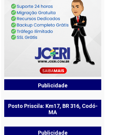
Publicidade
Posto Priscila: Km17, BR 316, Codó-
MA
Publicidade