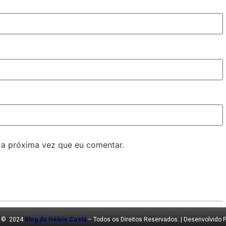
 a próxima vez que eu comentar.
t © 2024
Blog do Hélcio Costa
– Todos os Direitos Reservados. | Desenvolvido 