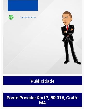
Publicidade
Posto Priscila: Km17, BR 316, Codó-
MA