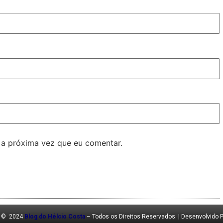
 a próxima vez que eu comentar.
t © 2024
Blog do Hélcio Costa
– Todos os Direitos Reservados. | Desenvolvido 