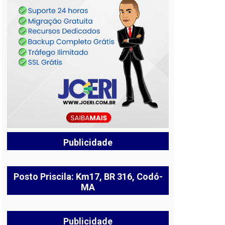
Publicidade
Posto Priscila: Km17, BR 316, Codó-
MA
Publicidade