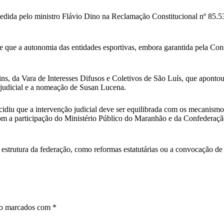
dida pelo ministro Flávio Dino na Reclamação Constitucional nº 85.53
 de que a autonomia das entidades esportivas, embora garantida pela Co
s, da Vara de Interesses Difusos e Coletivos de São Luís, que apontou
 judicial e a nomeação de Susan Lucena.
iu que a intervenção judicial deve ser equilibrada com os mecanismos 
om a participação do Ministério Público do Maranhão e da Confederaçã
trutura da federação, como reformas estatutárias ou a convocação de n
ão marcados com
*