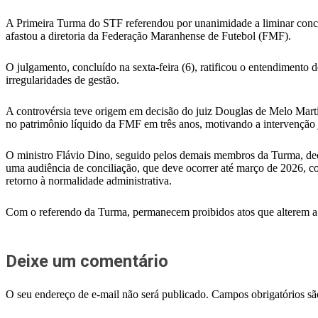
A Primeira Turma do STF referendou por unanimidade a liminar conce
afastou a diretoria da Federação Maranhense de Futebol (FMF).
O julgamento, concluído na sexta-feira (6), ratificou o entendimento
irregularidades de gestão.
A controvérsia teve origem em decisão do juiz Douglas de Melo Martin
no patrimônio líquido da FMF em três anos, motivando a intervenção
O ministro Flávio Dino, seguido pelos demais membros da Turma, decid
uma audiência de conciliação, que deve ocorrer até março de 2026, c
retorno à normalidade administrativa.
Com o referendo da Turma, permanecem proibidos atos que alterem a es
Deixe um comentário
O seu endereço de e-mail não será publicado.
Campos obrigatórios s