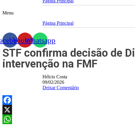
Página Principal
Menu
Página Principal
acebook
Youtube
Whatsapp
STF confirma decisão de Di
intervenção na FMF
Hélcio Costa
09/02/2026
Deixar Comentário
Facebook
X
WhatsApp