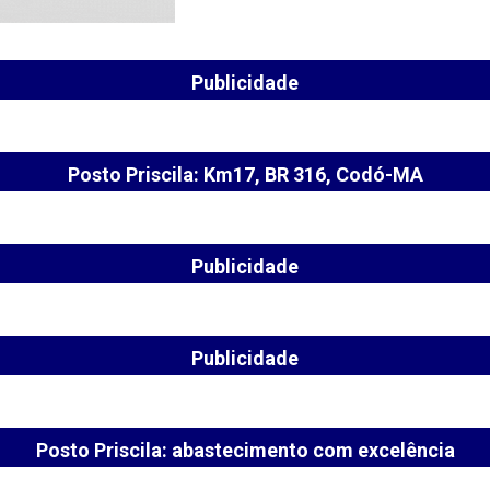
Publicidade
Posto Priscila: Km17, BR 316, Codó-MA
Publicidade
Publicidade
Posto Priscila: abastecimento com excelência