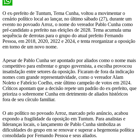
X
WhatsApp
O ex-prefeito de Tuntum, Tema Cunha, voltou a movimentar o
cenário político local ao lançar, no último sábado (27), durante um
evento no povoado Arroz, o nome do vereador Pablo Cunha como
pré-candidato a prefeito nas eleições de 2028. Tema acumula uma
sequência de derrotas para o grupo do atual prefeito Fernando
Pessoa, em 2018, 2020, 2022 e 2024, e tenta reorganizar a oposição
em torno de um novo nome.
Apesar de Pablo Cunha ser apontado por aliados como o nome mais
competitivo para enfrentar o grupo governista, a escolha provocou
insatisfação entre setores da oposição. Ficaram de fora da indicação
nomes com grande representatividade, como o vereador Alam
Noleto e Fabrício Coelho, este último campeão de votos em 2024.
Críticos apontam que a decisão repete um padrão do ex-prefeito, que
prioriza o sobrenome Cunha em detrimento de aliados históricos
fora de seu círculo familiar.
O ato político no povoado Arroz, marcado pelo anúncio, acabou
expondo a fragilidade da oposição em Tuntum. Para analistas e
lideranças locais, o lançamento de Pablo Cunha simboliza as
dificuldades do grupo em se renovar e superar a hegemonia política
consolidada por Fernando Pessoa e seus aliados.