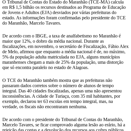
O Tribunal de Contas do Estado do Maranhão (TCE-MA) calcula
em R$ 1,5 bilhão os recursos destinados ao Programa de Educação
de Jovens e Adultos (EJA) desviados por várias prefeituras do
estado. As informações foram confirmadas pelo presidente do TCE
do Maranhão, Marcelo Tavares.
De acordo com o IBGE, a taxa de analfabetismo no Maranhão é
maior que 12%, o dobro da média nacional. Durante as
fiscalizações, em novembro, o secretário de Fiscalização, Fábio Alex
de Melo, afirmou que enquanto a média nacional é de, no máximo,
5% da população adulta matriculada no EJA, alguns municípios
maranhenses chegam a mais de 25% da população, uma distorção
que só encontra paralelo no estado de Alagoas.
O TCE do Maranhão também mostra que as prefeituras não
passaram dados corretos sobre o número de alunos de tempo
integral. Das 40 cidades fiscalizadas, apenas uma não apresentou
inconsistências. A cidade de Turiaçu, com 35 mil habitantes, por
exemplo, declarou ter 63 escolas em tempo integral, mas, na
verdade, os fiscais não encontraram nenhuma.
De acordo com o presidente do Tribunal de Contas do Maranhão,
Marcelo Tavares, se ficar comprovado alguma lesão ao erário, há a
rejeição das contas e a devolução dos recursos aos cofres públicos.