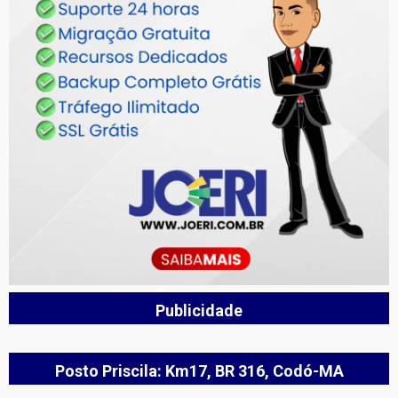
Publicidade
Posto Priscila: Km17, BR 316, Codó-MA