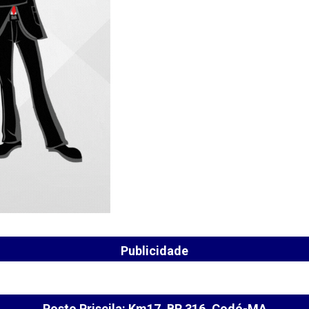
Publicidade
Posto Priscila: Km17, BR 316, Codó-MA