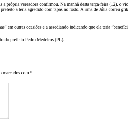
a própria vereadora confirmou. Na manhã desta terça-feira (12), o vice-
efeito a teria agredido com tapas no rosto. A irmã de Júlia correu grit
has” em outras ocasiões e a assediando indicando que ela teria “benefíc
oio do prefeito Pedro Medeiros (PL).
ão marcados com
*