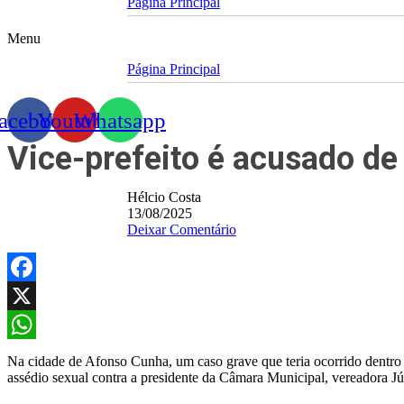
Página Principal
Menu
Página Principal
acebook
Youtube
Whatsapp
Vice-prefeito é acusado de
Hélcio Costa
13/08/2025
Deixar Comentário
Facebook
X
WhatsApp
Na cidade de Afonso Cunha, um caso grave que teria ocorrido dentro d
assédio sexual contra a presidente da Câmara Municipal, vereadora Jú